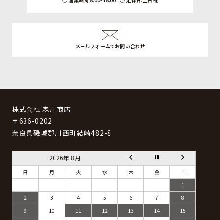
営業時間 8:00-18:00
定休日:土日祝
メールフォームでお問い合わせ
株式会社 森川商店
〒636-0202
奈良県磯城郡川西町結崎482-8
2026年 8月
日
月
火
水
木
金
土
1
2
3
4
5
6
7
8
9
10
11
12
13
14
15