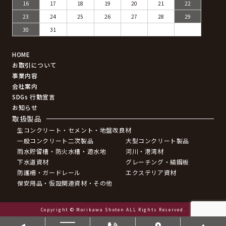
16
17
18
19
20
21
22
23
24
25
26
27
28
29
30
31
HOME
お取引について
事業内容
会社案内
SDGs 行動宣言
お知らせ
取扱製品
生コンクリート・セメント・地盤改良材
一般コンクリート二次製品
大型コンクリート製品
雨水貯留槽・防火水槽・遊水地
河川・港湾材
下水道資材
グレーチング・縞鋼板
防護柵・ガードレール
エクステリア資材
保安用品・仮設関連資材・その他
Copyright © Morikawa Shoten ALL Rights Reserved.