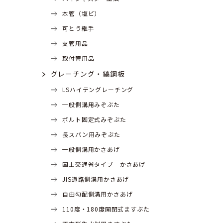
本管（塩ビ）
可とう継手
支管用品
取付管用品
グレーチング・縞鋼板
LSハイテングレーチング
一般側溝用みぞぶた
ボルト固定式みぞぶた
長スパン用みぞぶた
一般側溝用かさあげ
国土交通省タイプ かさあげ
JIS道路側溝用かさあげ
自由勾配側溝用かさあげ
110度・180度開閉式ますぶた