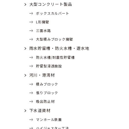
大型コンクリート製品
ボックスカルバート
L形擁壁
三面水路
大型積みブロック擁壁
雨水貯留槽・防火水槽・遊水地
防火水槽/耐震性貯留槽
貯留型浸透施設
河川・港湾材
積みブロック
張りブロック
吸出防止材
下水道資材
マンホール鉄蓋
ハイジャスター工法