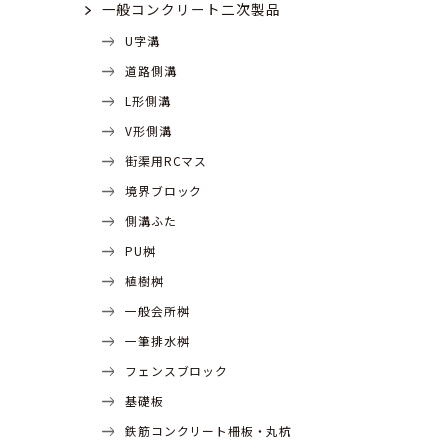
一般コンクリート二次製品
U字溝
道路側溝
L形側溝
V形側溝
街渠用RCマス
境界ブロック
側溝ふた
PU桝
植樹桝
一般会所桝
一筆排水桝
フェンスブロック
基礎板
鉄筋コンクリート柵板・丸杭