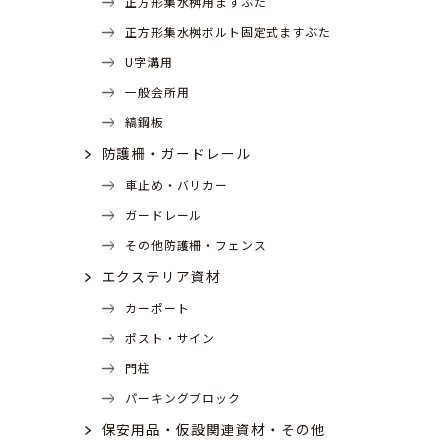
正方形集水桝用ますぶた
正方形集水桝ボルト固定式ますぶた
U字溝用
一般会所用
縞鋼板
防護柵・ガードレール
車止め・バリカー
ガードレール
その他防護柵・フェンス
エクステリア資材
カーポート
ポスト・サイン
門柱
パーキングブロック
保安用品・仮設関連資材・その他