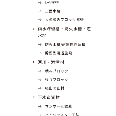
L形擁壁
三面水路
大型積みブロック擁壁
雨水貯留槽・防火水槽・遊
水地
防火水槽/耐震性貯留槽
貯留型浸透施設
河川・港湾材
積みブロック
張りブロック
吸出防止材
下水道資材
マンホール鉄蓋
ハイジャスター工法