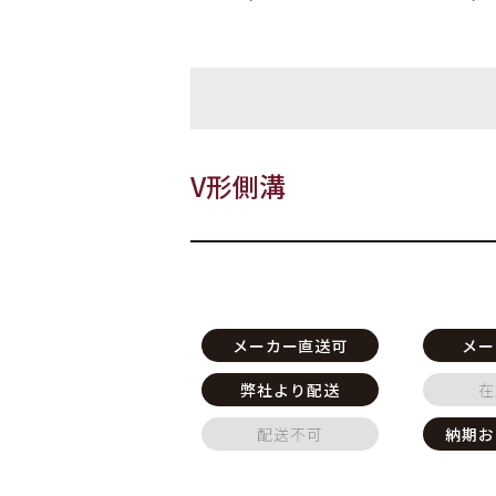
V形側溝
メーカー直送可
メー
弊社より配送
在
配送不可
納期お