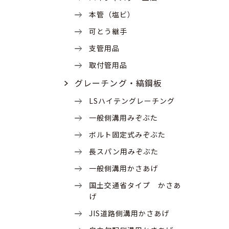
本管（塩ビ）
可とう継手
支管用品
取付管用品
グレーチング・縞鋼板
LSハイテングレーチング
一般側溝用みぞぶた
ボルト固定式みぞぶた
長スパン用みぞぶた
一般側溝用かさあげ
国土交通省タイプ かさあ
げ
JIS道路側溝用かさあげ