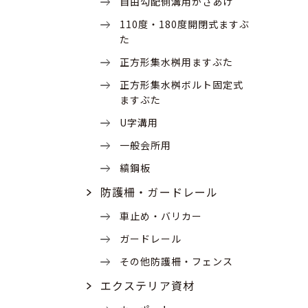
自由勾配側溝用かさあげ
110度・180度開閉式ますぶ
た
正方形集水桝用ますぶた
正方形集水桝ボルト固定式
ますぶた
U字溝用
一般会所用
縞鋼板
防護柵・ガードレール
車止め・バリカー
ガードレール
その他防護柵・フェンス
エクステリア資材