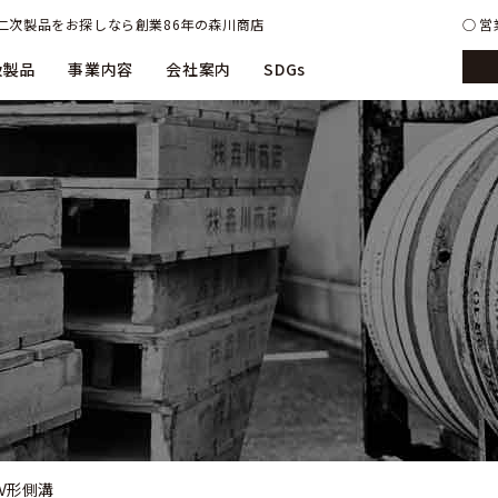
二次製品をお探しなら創業86年の森川商店
営業
扱製品
事業内容
会社案内
SDGs
V形側溝