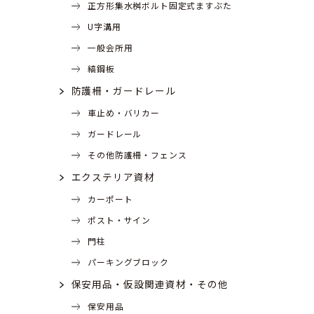
正方形集水桝ボルト固定式ますぶた
U字溝用
一般会所用
縞鋼板
防護柵・ガードレール
車止め・バリカー
ガードレール
その他防護柵・フェンス
エクステリア資材
カーポート
ポスト・サイン
門柱
パーキングブロック
保安用品・仮設関連資材・その他
保安用品