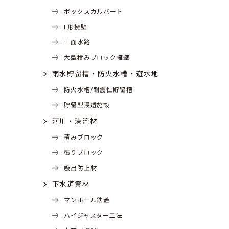
ボックスカルバート
L形擁壁
三面水路
大型積みブロック擁壁
雨水貯留槽・防火水槽・遊水地
防火水槽/耐震性貯留槽
貯留型浸透施設
河川・港湾材
積みブロック
張りブロック
吸出防止材
下水道資材
マンホール鉄蓋
ハイジャスター工法