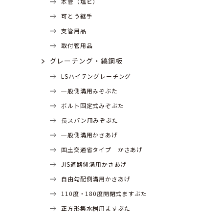
本管（塩ビ）
可とう継手
支管用品
取付管用品
グレーチング・縞鋼板
LSハイテングレーチング
一般側溝用みぞぶた
ボルト固定式みぞぶた
長スパン用みぞぶた
一般側溝用かさあげ
国土交通省タイプ かさあげ
JIS道路側溝用かさあげ
自由勾配側溝用かさあげ
110度・180度開閉式ますぶた
正方形集水桝用ますぶた