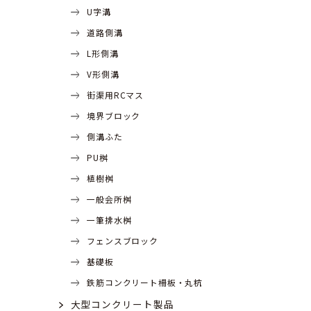
U字溝
道路側溝
L形側溝
V形側溝
街渠用RCマス
境界ブロック
側溝ふた
PU桝
植樹桝
一般会所桝
一筆排水桝
フェンスブロック
基礎板
鉄筋コンクリート柵板・丸杭
大型コンクリート製品