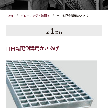
HOME
グレーチング・縞鋼板
自由勾配側溝用かさあげ
1
全
製品
自由勾配側溝用かさあげ