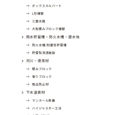
ボックスカルバート
L形擁壁
三面水路
大型積みブロック擁壁
雨水貯留槽・防火水槽・遊水地
防火水槽/耐震性貯留槽
貯留型浸透施設
河川・港湾材
積みブロック
張りブロック
吸出防止材
下水道資材
マンホール鉄蓋
ハイジャスター工法