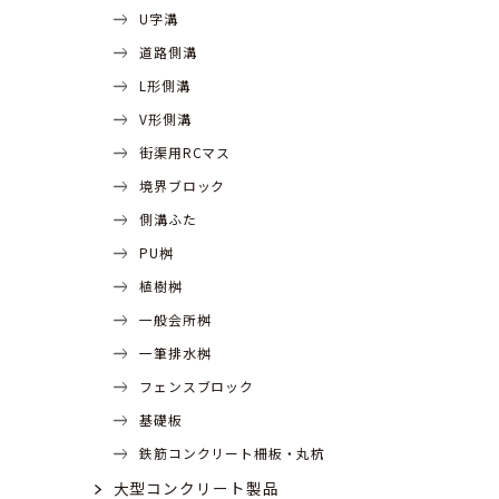
U字溝
道路側溝
L形側溝
V形側溝
街渠用RCマス
境界ブロック
側溝ふた
PU桝
植樹桝
一般会所桝
一筆排水桝
フェンスブロック
基礎板
鉄筋コンクリート柵板・丸杭
大型コンクリート製品