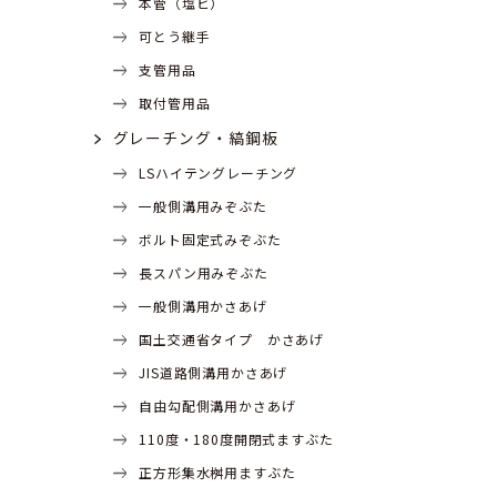
本管（塩ビ）
可とう継手
支管用品
取付管用品
グレーチング・縞鋼板
LSハイテングレーチング
一般側溝用みぞぶた
ボルト固定式みぞぶた
長スパン用みぞぶた
一般側溝用かさあげ
国土交通省タイプ かさあげ
JIS道路側溝用かさあげ
自由勾配側溝用かさあげ
110度・180度開閉式ますぶた
正方形集水桝用ますぶた