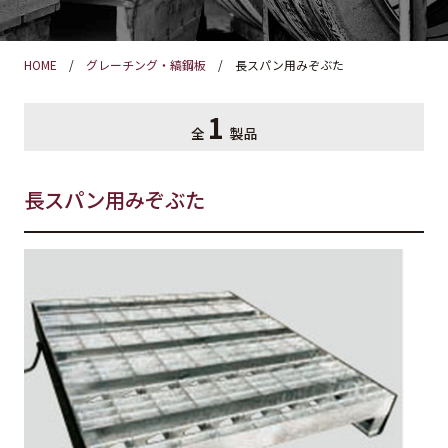
HOME
グレーチング・縞鋼板
長スパン用みぞぶた
1
全
製品
長スパン用みぞぶた