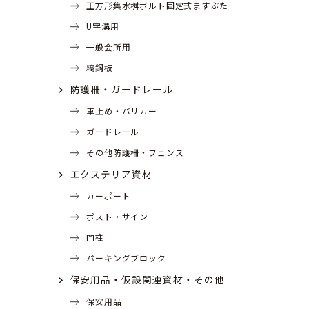
正方形集水桝ボルト固定式ますぶた
U字溝用
一般会所用
縞鋼板
防護柵・ガードレール
車止め・バリカー
ガードレール
その他防護柵・フェンス
エクステリア資材
カーポート
ポスト・サイン
門柱
パーキングブロック
保安用品・仮設関連資材・その他
保安用品