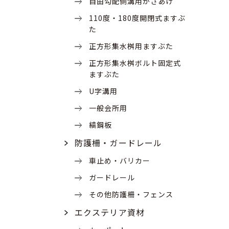
自由勾配側溝用かさあげ
110度・180度開閉式ますぶ
た
正方形集水桝用ますぶた
正方形集水桝ボルト固定式
ますぶた
U字溝用
一般会所用
縞鋼板
防護柵・ガードレール
車止め・バリカー
ガードレール
その他防護柵・フェンス
エクステリア資材