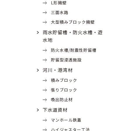
L形擁壁
三面水路
大型積みブロック擁壁
雨水貯留槽・防火水槽・遊
水地
防火水槽/耐震性貯留槽
貯留型浸透施設
河川・港湾材
積みブロック
張りブロック
吸出防止材
下水道資材
マンホール鉄蓋
ハイジャスター工法