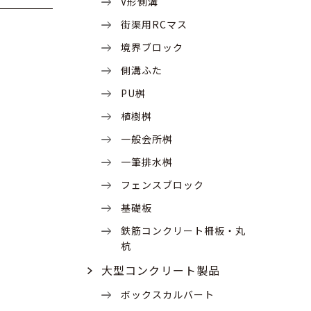
V形側溝
街渠用RCマス
境界ブロック
側溝ふた
PU桝
植樹桝
一般会所桝
一筆排水桝
フェンスブロック
基礎板
鉄筋コンクリート柵板・丸
杭
大型コンクリート製品
ボックスカルバート