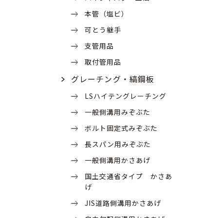
本管（塩ビ）
可とう継手
支管用品
取付管用品
グレーチング・縞鋼板
LSハイテングレーチング
一般側溝用みぞぶた
ボルト固定式みぞぶた
長スパン用みぞぶた
一般側溝用かさあげ
国土交通省タイプ かさあ
げ
JIS道路側溝用かさあげ