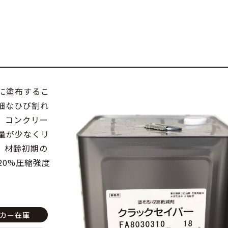
に塗布するこ
細なひび割れ
、コンクリー
量が少なくリ
。材齢初期の
20%圧縮強度
カー在庫