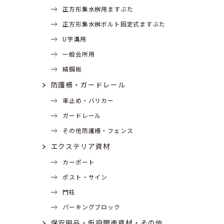
正方形集水桝用ますぶた
正方形集水桝ボルト固定式ますぶた
U字溝用
一般会所用
縞鋼板
防護柵・ガードレール
車止め・バリカー
ガードレール
その他防護柵・フェンス
エクステリア資材
カーポート
ポスト・サイン
門柱
パーキングブロック
保安用品・仮設関連資材・その他