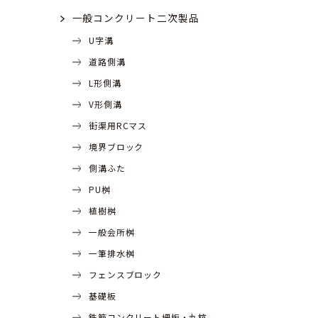
一般コンクリート二次製品
U字溝
道路側溝
L形側溝
V形側溝
街渠用RCマス
境界ブロック
側溝ふた
PU桝
植樹桝
一般会所桝
一筆排水桝
フェンスブロック
基礎板
鉄筋コンクリート柵板・丸杭