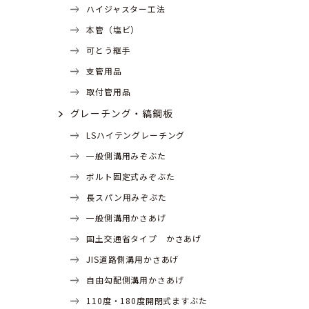
ハイジャスター工法
本管（塩ビ）
可とう継手
支管用品
取付管用品
グレーチング・縞鋼板
LSハイテングレーチング
一般側溝用みぞぶた
ボルト固定式みぞぶた
長スパン用みぞぶた
一般側溝用かさあげ
国土交通省タイプ かさあげ
JIS道路側溝用かさあげ
自由勾配側溝用かさあげ
110度・180度開閉式ますぶた