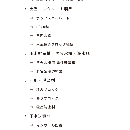
大型コンクリート製品
ボックスカルバート
L形擁壁
三面水路
大型積みブロック擁壁
雨水貯留槽・防火水槽・遊水地
防火水槽/耐震性貯留槽
貯留型浸透施設
河川・港湾材
積みブロック
張りブロック
吸出防止材
下水道資材
マンホール鉄蓋