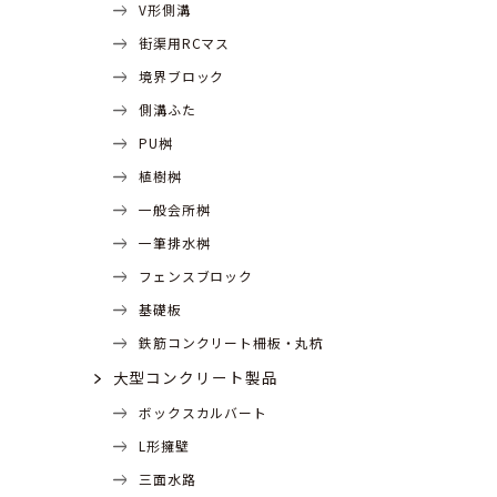
V形側溝
街渠用RCマス
境界ブロック
側溝ふた
PU桝
植樹桝
一般会所桝
一筆排水桝
フェンスブロック
基礎板
鉄筋コンクリート柵板・丸杭
大型コンクリート製品
ボックスカルバート
L形擁壁
三面水路