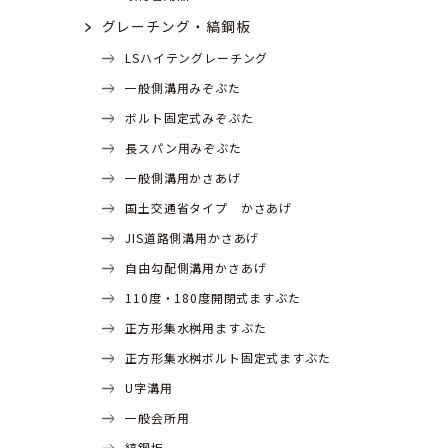
グレーチング・縞鋼板
LSハイテングレーチング
一般側溝用みぞぶた
ボルト固定式みぞぶた
長スパン用みぞぶた
一般側溝用かさあげ
国土交通省タイプ かさあげ
JIS道路側溝用かさあげ
自由勾配側溝用かさあげ
110度・180度開閉式ますぶた
正方形集水桝用ますぶた
正方形集水桝ボルト固定式ますぶた
U字溝用
一般会所用
縞鋼板