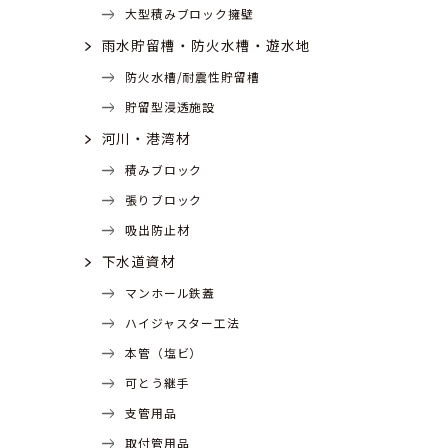
大型積みブロック擁壁
雨水貯留槽・防火水槽・遊水地
防火水槽/耐震性貯留槽
貯留型浸透施設
河川・港湾材
積みブロック
張りブロック
吸出防止材
下水道資材
マンホール鉄蓋
ハイジャスター工法
本管（塩ビ）
可とう継手
支管用品
取付管用品