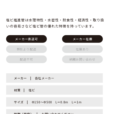
塩ビ推進管は水理特性・水密性・耐食性・経済性・取り扱
いの容易さなど塩ビ管の優れた特徴を持っています。
メーカー直送可
メーカー在庫
弊社より配送
在庫あり
配送不可
納期お問い合わせ
メーカー
各社メーカー
材質
塩ビ
サイズ
Φ150～Φ500 L＝0.8ｍ L＝1ｍ
納期（目安）
お問い合わせください