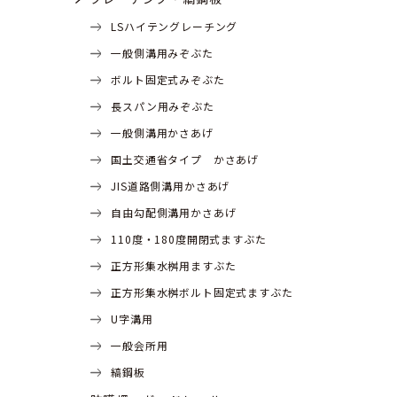
LSハイテングレーチング
一般側溝用みぞぶた
ボルト固定式みぞぶた
長スパン用みぞぶた
一般側溝用かさあげ
国土交通省タイプ かさあげ
JIS道路側溝用かさあげ
自由勾配側溝用かさあげ
110度・180度開閉式ますぶた
正方形集水桝用ますぶた
正方形集水桝ボルト固定式ますぶた
U字溝用
一般会所用
縞鋼板