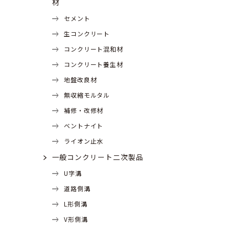
材
セメント
生コンクリート
コンクリート混和材
コンクリート養生材
地盤改良材
無収縮モルタル
補修・改修材
ベントナイト
ライオン止水
一般コンクリート二次製品
U字溝
道路側溝
L形側溝
V形側溝