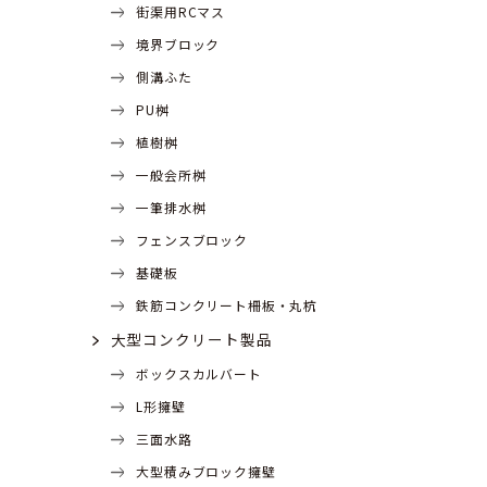
街渠用RCマス
境界ブロック
側溝ふた
PU桝
植樹桝
一般会所桝
一筆排水桝
フェンスブロック
基礎板
鉄筋コンクリート柵板・丸杭
大型コンクリート製品
ボックスカルバート
L形擁壁
三面水路
大型積みブロック擁壁