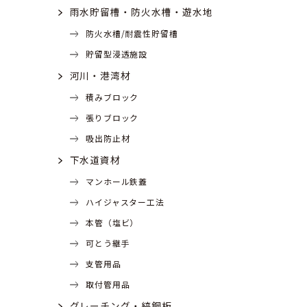
雨水貯留槽・防火水槽・遊水地
防火水槽/耐震性貯留槽
貯留型浸透施設
河川・港湾材
積みブロック
張りブロック
吸出防止材
下水道資材
マンホール鉄蓋
ハイジャスター工法
本管（塩ビ）
可とう継手
支管用品
取付管用品
グレーチング・縞鋼板