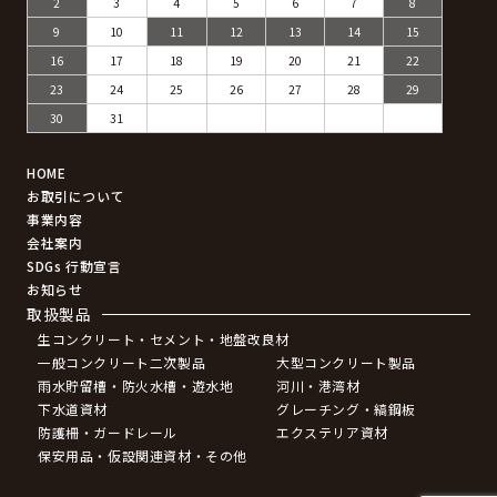
2
3
4
5
6
7
8
9
10
11
12
13
14
15
16
17
18
19
20
21
22
23
24
25
26
27
28
29
30
31
HOME
お取引について
事業内容
会社案内
SDGs 行動宣言
お知らせ
取扱製品
生コンクリート・セメント・地盤改良材
一般コンクリート二次製品
大型コンクリート製品
雨水貯留槽・防火水槽・遊水地
河川・港湾材
下水道資材
グレーチング・縞鋼板
防護柵・ガードレール
エクステリア資材
保安用品・仮設関連資材・その他