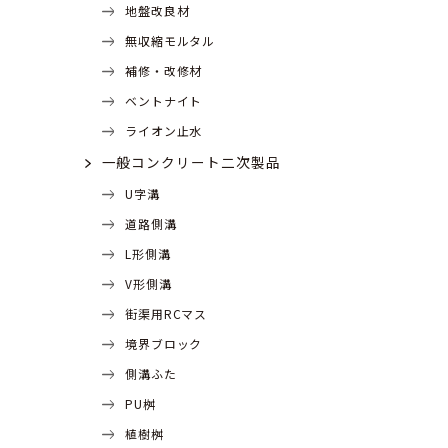
地盤改良材
無収縮モルタル
補修・改修材
ベントナイト
ライオン止水
一般コンクリート二次製品
U字溝
道路側溝
L形側溝
V形側溝
街渠用RCマス
境界ブロック
側溝ふた
PU桝
植樹桝