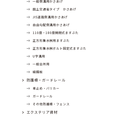
一般側溝用かさあげ
国土交通省タイプ かさあげ
JIS道路側溝用かさあげ
自由勾配側溝用かさあげ
110度・180度開閉式ますぶた
正方形集水桝用ますぶた
正方形集水桝ボルト固定式ますぶた
U字溝用
一般会所用
縞鋼板
防護柵・ガードレール
車止め・バリカー
ガードレール
その他防護柵・フェンス
エクステリア資材