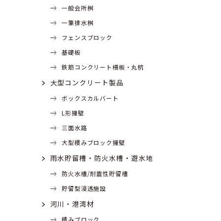
一般会所桝
一筆排水桝
フェンスブロック
基礎板
鉄筋コンクリート柵板・丸杭
大型コンクリート製品
ボックスカルバート
L形擁壁
三面水路
大型積みブロック擁壁
雨水貯留槽・防火水槽・遊水地
防火水槽/耐震性貯留槽
貯留型浸透施設
河川・港湾材
積みブロック