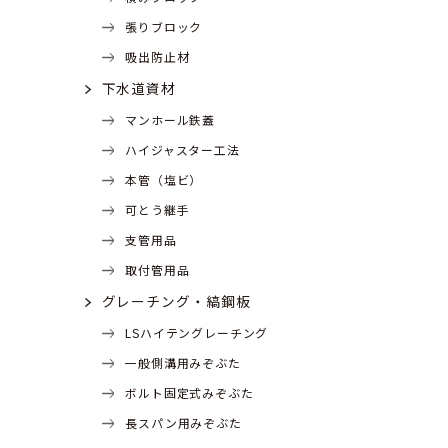
張りブロック
吸出防止材
下水道資材
マンホール鉄蓋
ハイジャスター工法
本管（塩ビ）
可とう継手
支管用品
取付管用品
グレーチング・縞鋼板
LSハイテングレーチング
一般側溝用みぞぶた
ボルト固定式みぞぶた
長スパン用みぞぶた