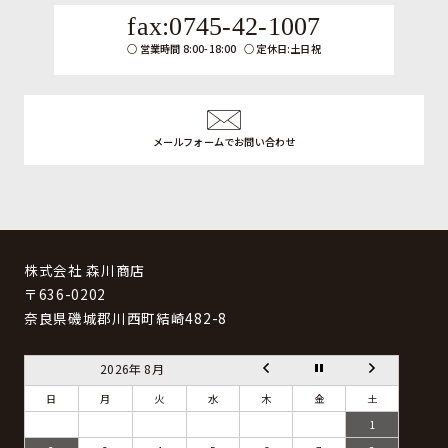
fax:0745-42-1007
営業時間 8:00-18:00
定休日:土日祝
メールフォームでお問い合わせ
株式会社 森川商店
〒636-0202
奈良県磯城郡川西町結崎482-8
2026年 8月
日
月
火
水
木
金
土
1