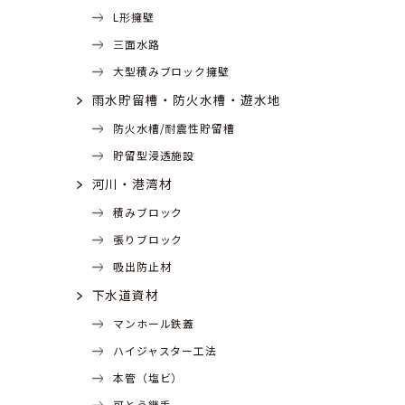
L形擁壁
三面水路
大型積みブロック擁壁
雨水貯留槽・防火水槽・遊水地
防火水槽/耐震性貯留槽
貯留型浸透施設
河川・港湾材
積みブロック
張りブロック
吸出防止材
下水道資材
マンホール鉄蓋
ハイジャスター工法
本管（塩ビ）
可とう継手