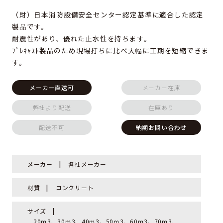
（財）日本消防設備安全センター認定基準に適合した認定
製品です。
耐震性があり、優れた止水性を持ちます。
ﾌﾟﾚｷｬｽﾄ製品のため現場打ちに比べ大幅に工期を短縮できま
す。
メーカー直送可
メーカー在庫
弊社より配送
在庫あり
配送不可
納期お問い合わせ
メーカー
各社メーカー
材質
コンクリート
サイズ
20ｍ3、30ｍ3、40ｍ3、50ｍ3、60ｍ3、70ｍ3、