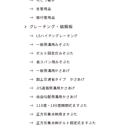
支管用品
取付管用品
グレーチング・縞鋼板
LSハイテングレーチング
一般側溝用みぞぶた
ボルト固定式みぞぶた
長スパン用みぞぶた
一般側溝用かさあげ
国土交通省タイプ かさあげ
JIS道路側溝用かさあげ
自由勾配側溝用かさあげ
110度・180度開閉式ますぶた
正方形集水桝用ますぶた
正方形集水桝ボルト固定式ますぶた