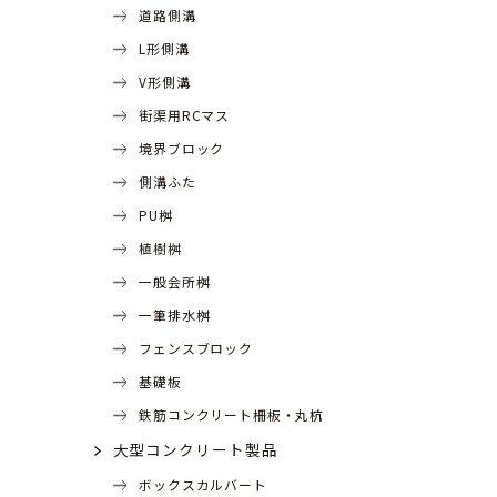
道路側溝
L形側溝
V形側溝
街渠用RCマス
境界ブロック
側溝ふた
PU桝
植樹桝
一般会所桝
一筆排水桝
フェンスブロック
基礎板
鉄筋コンクリート柵板・丸杭
大型コンクリート製品
ボックスカルバート