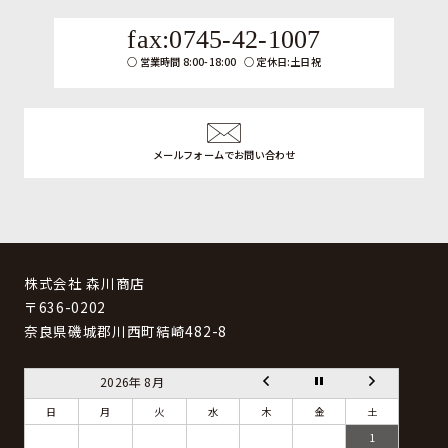
fax:0745-42-1007
営業時間 8:00-18:00
定休日:土日祝
メールフォームでお問い合わせ
株式会社 森川商店
〒636-0202
奈良県磯城郡川西町結崎482-8
2026年 8月
日
月
火
水
木
金
土
1