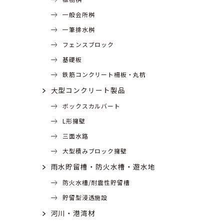
一般会所桝
一筆排水桝
フェンスブロック
基礎板
鉄筋コンクリート柵板・丸杭
大型コンクリート製品
ボックスカルバート
L形擁壁
三面水路
大型積みブロック擁壁
雨水貯留槽・防火水槽・遊水地
防火水槽/耐震性貯留槽
貯留型浸透施設
河川・港湾材