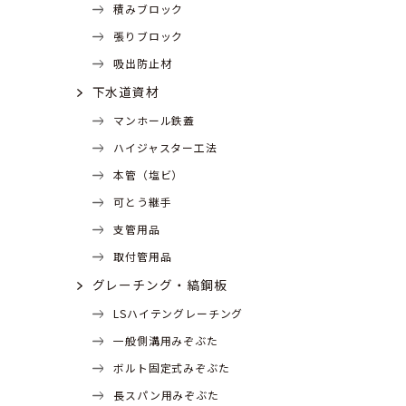
積みブロック
張りブロック
吸出防止材
下水道資材
マンホール鉄蓋
ハイジャスター工法
本管（塩ビ）
可とう継手
支管用品
取付管用品
グレーチング・縞鋼板
LSハイテングレーチング
一般側溝用みぞぶた
ボルト固定式みぞぶた
長スパン用みぞぶた