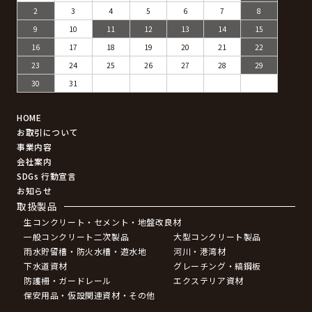
2
3
4
5
6
7
8
9
10
11
12
13
14
15
16
17
18
19
20
21
22
23
24
25
26
27
28
29
30
31
HOME
お取引について
事業内容
会社案内
SDGs 行動宣言
お知らせ
取扱製品
生コンクリート・セメント・地盤改良材
一般コンクリート二次製品
大型コンクリート製品
雨水貯留槽・防火水槽・遊水地
河川・港湾材
下水道資材
グレーチング・縞鋼板
防護柵・ガードレール
エクステリア資材
保安用品・仮設関連資材・その他