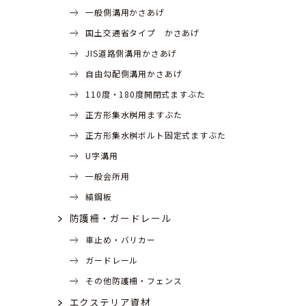
一般側溝用かさあげ
国土交通省タイプ かさあげ
JIS道路側溝用かさあげ
自由勾配側溝用かさあげ
110度・180度開閉式ますぶた
正方形集水桝用ますぶた
正方形集水桝ボルト固定式ますぶた
U字溝用
一般会所用
縞鋼板
防護柵・ガードレール
車止め・バリカー
ガードレール
その他防護柵・フェンス
エクステリア資材