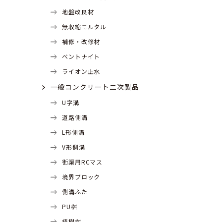
地盤改良材
無収縮モルタル
補修・改修材
ベントナイト
ライオン止水
一般コンクリート二次製品
U字溝
道路側溝
L形側溝
V形側溝
街渠用RCマス
境界ブロック
側溝ふた
PU桝
植樹桝