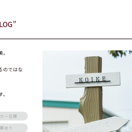
LOG”
美。
るのではな
す。
カー在庫
庫あり