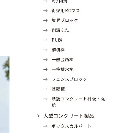
V形側溝
街渠用RCマス
境界ブロック
側溝ふた
PU桝
植樹桝
一般会所桝
一筆排水桝
フェンスブロック
基礎板
鉄筋コンクリート柵板・丸
杭
大型コンクリート製品
ボックスカルバート