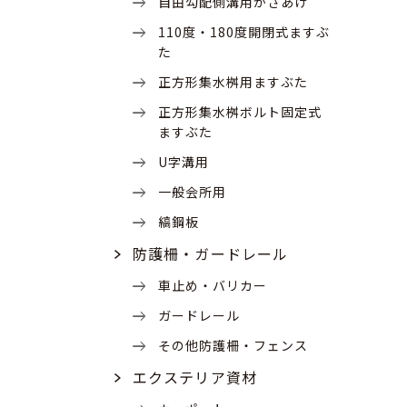
自由勾配側溝用かさあげ
110度・180度開閉式ますぶ
た
正方形集水桝用ますぶた
正方形集水桝ボルト固定式
ますぶた
U字溝用
一般会所用
縞鋼板
防護柵・ガードレール
車止め・バリカー
ガードレール
その他防護柵・フェンス
エクステリア資材