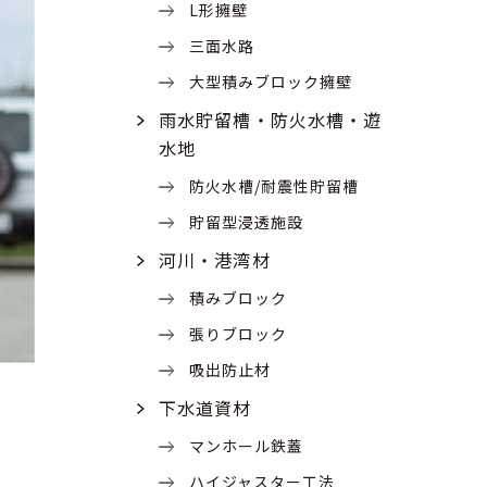
L形擁壁
三面水路
大型積みブロック擁壁
雨水貯留槽・防火水槽・遊
水地
防火水槽/耐震性貯留槽
貯留型浸透施設
河川・港湾材
積みブロック
張りブロック
吸出防止材
下水道資材
マンホール鉄蓋
ハイジャスター工法