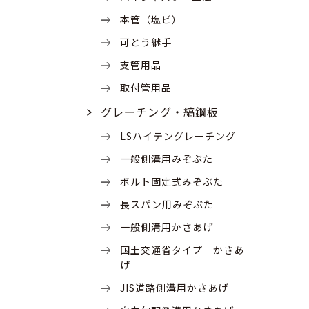
本管（塩ビ）
可とう継手
支管用品
取付管用品
グレーチング・縞鋼板
LSハイテングレーチング
一般側溝用みぞぶた
ボルト固定式みぞぶた
長スパン用みぞぶた
一般側溝用かさあげ
国土交通省タイプ かさあ
げ
JIS道路側溝用かさあげ